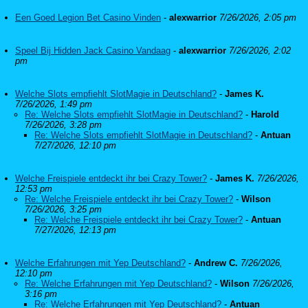
Een Goed Legion Bet Casino Vinden
-
alexwarrior
7/26/2026, 2:05 pm
Speel Bij Hidden Jack Casino Vandaag
-
alexwarrior
7/26/2026, 2:02
pm
Welche Slots empfiehlt SlotMagie in Deutschland?
-
James K.
7/26/2026, 1:49 pm
Re: Welche Slots empfiehlt SlotMagie in Deutschland?
-
Harold
7/26/2026, 3:28 pm
Re: Welche Slots empfiehlt SlotMagie in Deutschland?
-
Antuan
7/27/2026, 12:10 pm
Welche Freispiele entdeckt ihr bei Crazy Tower?
-
James K.
7/26/2026,
12:53 pm
Re: Welche Freispiele entdeckt ihr bei Crazy Tower?
-
Wilson
7/26/2026, 3:25 pm
Re: Welche Freispiele entdeckt ihr bei Crazy Tower?
-
Antuan
7/27/2026, 12:13 pm
Welche Erfahrungen mit Yep Deutschland?
-
Andrew C.
7/26/2026,
12:10 pm
Re: Welche Erfahrungen mit Yep Deutschland?
-
Wilson
7/26/2026,
3:16 pm
Re: Welche Erfahrungen mit Yep Deutschland?
-
Antuan