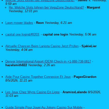
Welche Slots lohnen bei VegaZone Deutschland?
-
James T.
Yesterday,
9:59 am
Re: Welche Slots lohnen bei VegaZone Deutschland?
-
Margaret
Yesterday, 12:01 pm
Lawn mower blades
-
Reon
Yesterday, 6:21 am
capital one login&#8203;
-
capital one login
Yesterday, 5:06 am
Aktuelle Chancen Beim Lanista Casino Jetzt Prüfen
-
SjakieLier
Yesterday, 4:04 am
Denver International Airport (DEN) Check-in +1-888-738-0817
-
hazelsmith822
Yesterday, 2:26 am
Aide Pour Casino Together Connexion Et Jeux
-
PagexGirardon
8/5/2026, 11:21 am
Les Jeux Chez Wyns Casino En Ligne
-
AramisxLalande
8/5/2026,
11:03 am
Guide Simple Pour Jouer Au Jokery Casino Sur Mobile
-