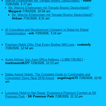
Welche Erfahrungen mit Tornado Boomz Deutschland?
-
Kevin
7/29/2026, 5:17 pm
Re: Welche Erfahrungen mit Tornado Boomz Deutschland?
-
Margaret
7/30/2026, 10:54 am
Re: Welche Erfahrungen mit Tornado Boomz Deutschland?
-
Antuan
7/31/2026, 8:21 am
AI Consulting and Development Company in Dubai for Digital
Transformation
-
enh
7/29/2026, 3:14 am
Premium Rakhi Gifts That Every Brother Will Love
-
customfy
7/29/2026, 12:54 am
Avelo Airlines San Juan Office Address +1-888-738-0817
-
martinasmith377
7/29/2026, 12:13 am
Dallas Airport Hotels: The Complete Guide to Comfortable and
Convenient Stays Near DFW Airport
-
angelinajoli75
7/29/2026, 12:01
am
Luxurious Hotel in Hari Nagar: Experience Premium Comfort at SK
Premium Park
-
SK Premium Park
7/28/2026, 11:12 pm