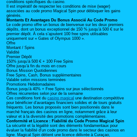
conditions spécifiques du casino.
Il est impératif de respecter les conditions de mise (wager)
associées au code promo Magical Spin pour débloquer les gains
générés.
Montants Et Avantages Du Bonus Associé Au Code Promo
Le code promo offre un bonus de bienvenue sur les deux premiers
dépôts, dont un bonus exceptionnel de 150 % jusqu’à 500 € sur le
premier dépôt. À cela s’ajoutent 100 free spins utilisables
uniquement sur « Gates of Olympus 1000 ».
Offre
Montant / Spins
Validité
Premier Dépôt
150% jusqu’à 500 € + 100 Free Spins
Offre jusqu’à fin du mois en cours
Bonus Mission Quotidiennes
Free Spins, Cash, Bonus supplémentaires
Valable selon missions terminées
Promotions Hebdomadaires
Bonus jusqu’à 40% + Free Spins sur jeux sélectionnés
Offres récurrentes selon jour de la semaine
Ces conditions font du
casino magical
une destination compétitive
pour bénéficier d’avantages financiers solides et de tours gratuits
fréquents. Les bonus proposés sont bien positionnés dans le
marché français des casinos en ligne, notamment grâce à leur
valeur et à la diversité des promotions complémentaires.
Conformité et Licence : Fiabilité du Code Promo Magical Spin
La sécurité et la légalité sont des éléments fondamentaux pour
évaluer la fiabilité d’un code promo dans le secteur des casinos en
ligne. Magical Spin détient une licence délivrée à Curaçao,