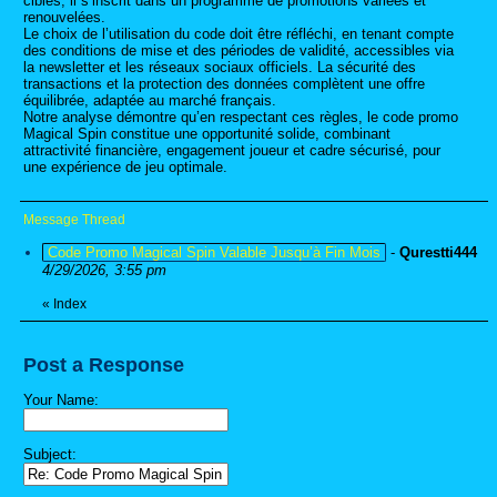
ciblés, il s’inscrit dans un programme de promotions variées et
renouvelées.
Le choix de l’utilisation du code doit être réfléchi, en tenant compte
des conditions de mise et des périodes de validité, accessibles via
la newsletter et les réseaux sociaux officiels. La sécurité des
transactions et la protection des données complètent une offre
équilibrée, adaptée au marché français.
Notre analyse démontre qu’en respectant ces règles, le code promo
Magical Spin constitue une opportunité solide, combinant
attractivité financière, engagement joueur et cadre sécurisé, pour
une expérience de jeu optimale.
Message Thread
Code Promo Magical Spin Valable Jusqu’à Fin Mois
-
Qurestti444
4/29/2026, 3:55 pm
«
Index
Post a Response
Your Name:
Subject: