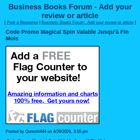
Business Books Forum - Add your
review or article
[
Post a Response
|
Business Books Forum - Add your review or article
]
Code Promo Magical Spin Valable Jusqu’à Fin
Mois
Posted by Qurestti444 on 4/29/2026, 3:55 pm