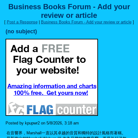
Business Books Forum - Add your
review or article
[
Post a Response
|
Business Books Forum - Add your review or article
]
(no subject)
Posted by kpupwr2 on 5/8/2026, 3:18 am
在音響界，Marshall一直以其卓越的音質和獨特的設計風格而著稱。