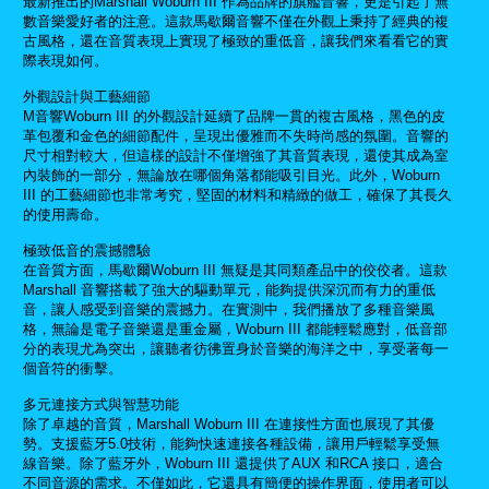
最新推出的Marshall Woburn III 作為品牌的旗艦音響，更是引起了無
數音樂愛好者的注意。這款馬歇爾音響不僅在外觀上秉持了經典的複
古風格，還在音質表現上實現了極致的重低音，讓我們來看看它的實
際表現如何。
外觀設計與工藝細節
M音響Woburn III 的外觀設計延續了品牌一貫的複​​古風格，黑色的皮
革包覆和金色的細節配件，呈現出優雅而不失時尚感的氛圍。音響的
尺寸相對較大，但這樣的設計不僅增強了其音質表現，還使其成為室
內裝飾的一部分，無論放在哪個角落都能吸引目光。此外，Woburn
III 的工藝細節也非常考究，堅固的材料和精緻的做工，確保了其長久
的使用壽命。
極致低音的震撼體驗
在音質方面，馬歇爾Woburn III 無疑是其同類產品中的佼佼者。這款
Marshall 音響搭載了強大的驅動單元，能夠提供深沉而有力的重低
音，讓人感受到音樂的震撼力。在實測中，我們播放了多種音樂風
格，無論是電子音樂還是重金屬，Woburn III 都能輕鬆應對，低音部
分的表現尤為突出，讓聽者彷彿置身於音樂的海洋之中，享受著每一
個音符的衝擊。
多元連接方式與智慧功能
除了卓越的音質，Marshall Woburn III 在連接性方面也展現了其優
勢。支援藍牙5.0技術，能夠快速連接各種設備，讓用戶輕鬆享受無
線音樂。除了藍牙外，Woburn III 還提供了AUX 和RCA 接口，適合
不同音源的需求。不僅如此，它還具有簡便的操作界面，使用者可以