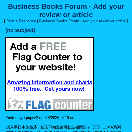
Business Books Forum - Add your
review or article
[
Post a Response
|
Business Books Forum - Add your review or article
]
(no subject)
Posted by kpupwr2 on 5/8/2026, 3:19 am
想入手日本加熱菸，但又不知道從哪款主機開始？IQOS ILUMA系列