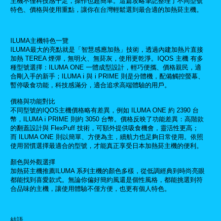
主機不僅科技感十足，操作也超簡單。這篇攻略筆記整理了不同型號
特色、價格與使用重點，讓你在台灣輕鬆選到最合適的加熱菸主機。
ILUMA主機特色一覽
ILUMA最大的亮點就是「智慧感應加熱」技術，透過內建加熱片直接
加熱 TEREA 煙彈，無明火、無菸灰，使用更乾淨。IQOS 主機 有多
種型號選擇：ILUMA ONE 一體成型設計，輕巧便攜、價格親民，適
合剛入手的新手；ILUMA i 與 i PRIME 則是分體機，配備觸控螢幕、
暫停吸食功能，科技感滿分，適合追求高端體驗的用戶。
價格與功能對比
不同型號的IQOS主機價格略有差異，例如 ILUMA ONE 約 2390 台
幣，ILUMA i PRIME 則約 3050 台幣。價格反映了功能差異：高階款
的翻蓋設計與 FlexPuff 技術，可額外提供吸食機會，靈活性更高；
而 ILUMA ONE 則以簡單、方便為主，續航力也足夠日常使用。依照
使用習慣選擇最適合的型號，才能真正享受日本加熱菸主機的便利。
顏色與外觀選擇
加熱菸主機推薦ILUMA 系列主機的顏色多樣，從低調經典到時尚亮眼
都能找到喜愛款式。無論你偏好簡約風還是個性風格，都能挑選到符
合品味的主機，讓使用體驗不僅方便，也更有個人特色。
結語