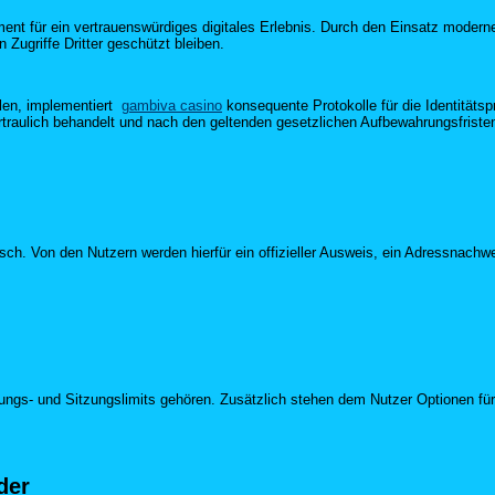
ent für ein vertrauenswürdiges digitales Erlebnis. Durch den Einsatz moderne
ugriffe Dritter geschützt bleiben.
llen, implementiert
gambiva casino
konsequente Protokolle für die Identitäts
traulich behandelt und nach den geltenden gesetzlichen Aufbewahrungsfristen 
sch. Von den Nutzern werden hierfür ein offizieller Ausweis, ein Adressnachwei
hlungs- und Sitzungslimits gehören. Zusätzlich stehen dem Nutzer Optionen f
der