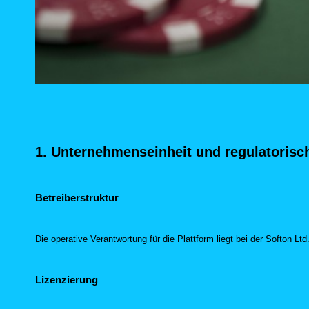
1. Unternehmenseinheit und regulatoris
Betreiberstruktur
Die operative Verantwortung für die Plattform liegt bei der Softon Lt
Lizenzierung