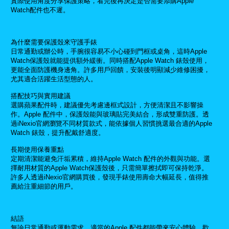
實際使用角度分享保護策略，看完後再決定是否需要添購Apple
Watch配件也不遲。
為什麼需要保護殼來守護手錶
日常通勤或辦公時，手腕很容易不小心碰到門框或桌角，這時Apple
Watch保護殼就能提供額外緩衝。同時搭配Apple Watch 錶殼使用，
更能全面防護機身邊角。許多用戶回饋，安裝後明顯減少維修困擾，
尤其適合活躍生活型態的人。
搭配技巧與實用建議
選購蘋果配件時，建議優先考慮邊框式設計，方便清潔且不影響操
作。Apple 配件中，保護殼能與玻璃貼完美結合，形成雙重防護。透
過iNexio官網瀏覽不同材質款式，能依據個人習慣挑選最合適的Apple
Watch 錶殼，提升配戴舒適度。
長期使用保養重點
定期清潔能避免汗垢累積，維持Apple Watch 配件的外觀與功能。選
擇耐用材質的Apple Watch保護殼後，只需簡單擦拭即可保持乾淨。
許多人透過iNexio官網購買後，發現手錶使用壽命大幅延長，值得推
薦給注重細節的用戶。
結語
無論日常通勤或運動需求，適當的Apple 配件都能帶來安心體驗。歡