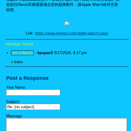
迎前往iNexio官網選購適合您的蘋果配件，讓Apple Watch保持完美
狀態。
Link:
https://www.inexioo.com/apple-watch-case/
Message Thread
(no subject)
-
kpupwr2
5/17/2026, 8:17 pm
«
Index
Post a Response
Your Name:
Subject:
Message: