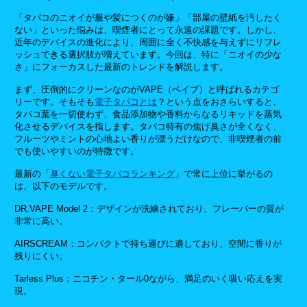
「タバコのニオイが服や髪につくのが嫌」「部屋の壁紙を汚したく
ない」といった悩みは、喫煙者にとって永遠の課題です。しかし、
近年のデバイスの進化により、周囲に全く不快感を与えずにリフレ
ッシュできる選択肢が増えています。今回は、特に「ニオイの少な
さ」にフォーカスした最新のトレンドを解説します。
まず、圧倒的にクリーンなのがVAPE（ベイプ）と呼ばれるカテゴ
リーです。そもそも
電子タバコとは
？という点をおさらいすると、
タバコ葉を一切使わず、食品添加物や香料からなるリキッドを蒸気
化させるデバイスを指します。タバコ特有の焦げ臭さが全くなく、
フルーツやミントの心地よい香りが漂うだけなので、非喫煙者の前
でも使いやすいのが特徴です。
最新の「
臭くない電子タバコランキング
」で常に上位に挙がるの
は、以下のモデルです。
DR.VAPE Model 2：デザインが洗練されており、フレーバーの質が
非常に高い。
AIRSCREAM：コンパクトで持ち運びに適しており、空間に香りが
残りにくい。
Tarless Plus：ニコチン・タール0ながら、満足のいく吸い応えを実
現。