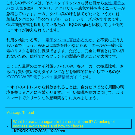
これらのデバイスは、そのスタイリッシュな見た目から
女性 電子タ
バコ 人気
を牽引しており、アクセサリー感覚で持ち歩くユーザーが
急増しています。一方、タバコ葉の味も捨てがたいという方には、
加熱式タバコの「Ploom（プルーム）」シリーズがおすすめです。
低温加熱方式を採用しているため、IQOSやgloと比較しても圧倒的
にニオイが抑えられています。
利用を検討する際、「
電子タバコに害はあるのか
」と不安に思う方
もいるでしょう。VAPEは燃焼を伴わないため、タールや一酸化炭
素のリスクを劇的に低減できます。ただし、完全に無害とは言い切
れないため、信頼できるブランドの製品を選ぶことが大切です。
こうした最新のニオイ対策デバイスや、各メーカーの徹底比較、さ
らには賢い買い替えタイミングなどを網羅的に紹介しているのが、
KYOTO VAPE 電子タバコ 最新情報ガイド
です。
ニオイのストレスから解放されることは、自分だけでなく周囲の環
境を整えることにも繋がります。正しい知識を味方につけて、より
スマートでクリーンな休息時間を手に入れましょう。
Message Thread
Want to use an e-cigarette that doesn't smell? A ranking of
odorless e-cigarettes and how to choose
-
KOKOK
5/17/2026, 10:20 pm