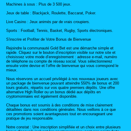
Machines à sous : Plus de 3 500 jeux.
Jeux de table : Blackjack, Roulette, Baccarat, Poker.
Live Casino : Jeux animés par de vrais croupiers.
Sports : Football, Tennis, Basket, Rugby, Sports électroniques.
S'inscrire et Profiter de Votre Bonus de Bienvenue
Rejoindre la communauté Gold Bet est une démarche simple et
rapide. Cliquez sur le bouton d’inscription visible sur notre site et
choisissez votre mode d’enregistrement : adresse e-mail, numéro
de téléphone ou compte de réseau social. Vous sélectionnerez
ensuite votre devise et l’offre de bienvenue qui vous correspond le
mieux.
Nous réservons un accueil privilégié à nos nouveaux joueurs avec
un package de bienvenue pouvant atteindre 550% de bonus et 200
tours gratuits, répartis sur vos quatre premiers dépôts. Une offre
alternative High Roller ou un bonus dédié aux dépôts en
cryptomonnaies est également disponible.
Chaque bonus est soumis à des conditions de mise clairement
détaillées dans nos conditions générales. Nous veillons à ce que
ces promotions soient avantageuses tout en encourageant une
pratique de jeu responsable.
Notre constat : Une inscription simplifiée et un choix entre plusieurs