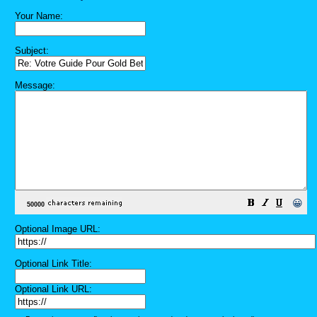
Your Name:
Subject:
Message:
😀
Optional Image URL:
Optional Link Title:
Optional Link URL: