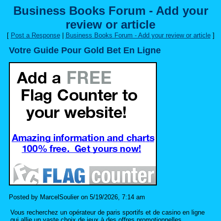
Business Books Forum - Add your
review or article
[
Post a Response
|
Business Books Forum - Add your review or article
]
Votre Guide Pour Gold Bet En Ligne
Posted by MarcelSoulier on 5/19/2026, 7:14 am
Vous recherchez un opérateur de paris sportifs et de casino en ligne
qui allie un vaste choix de jeux à des offres promotionnelles