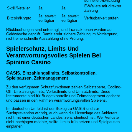
schneller Abwicklung
E-Wallets mit direkter
Skrill/Neteller
Ja
Ja
Zahlung
Ja, soweit
Ja, soweit
Bitcoin/Krypto
Verfügbarkeit prüfen
verfügbar
verfügbar
Rückbuchungen sind untersagt, und Transaktionen werden auf
Geldwäsche geprüft. Damit steht sichere Zahlung im Vordergrund,
nicht eine schnelle Auszahlung ohne Prüfung.
Spielerschutz, Limits Und
Verantwortungsvolles Spielen Bei
Spininio Casino
OASIS, Einzahlungslimits, Selbstkontrollen,
Spielpausen, Zeitmanagement
Zu den verfügbaren Schutzfunktionen zählen Selbstsperre, Cooling-
Off, Einzahlungslimits, Verlustlimits und Umsatzlimits. Diese
Instrumente sind für Budgetkontrolle und Zeitmanagement gedacht
und passen in den Rahmen verantwortungsvollen Spielens.
Im deutschen Umfeld ist der Bezug zu OASIS und zur
Suchtprävention wichtig, auch wenn die Lizenzlage des Anbieters
nicht mit einer deutschen Landeslizenz identisch ist. Wer Verluste
nicht nachjagen möchte, sollte Limits früh setzen und Spielpausen
einplanen.