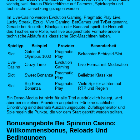
wichtig, weil daraus Rückschlüsse auf Fairness, Spielregeln und
technische Umsetzung gezogen werden.
Im Live-Casino werden Evolution Gaming, Pragmatic Play Live,
Lucky Streak, Ezugi, Vivo Gaming, BetGames und TvBet genannt.
Gerade bei Roulette, Blackjack oder Baccarat spielt die Herkunft
des Tisches eine Rolle, weil live ausgerichtete Formate andere
technische Abläufe als klassische Slot-Maschinen haben.
Spieltyp
Beispiel
Provider
Besonderheit
Gates of
Pragmatic
Slot
Bekannter Echtgeld-Slot
Olympus 1000
Play
Live-
Evolution
Crazy Time
Live-Format mit Moderation
Casino
Gaming
Pragmatic
Slot
Sweet Bonanza
Beliebter Klassiker
Play
Big Bass
Pragmatic
Viele Spieler achten auf
Slot
Bonanza
Play
RTP und Regeln
Ein Demo-Modus ist nicht für alle Titel ausdrücklich belegt, wird
aber bei einzelnen Providern angeboten. Für eine sachliche
Einordnung sind deshalb Auszahlungsquote, Zufallsgenerator und
Spielregeln die Punkte, die vor dem Start geprüft werden sollten.
Bonusangebote Bei Spininio Casino:
Willkommensbonus, Reloads Und
Bedingungen