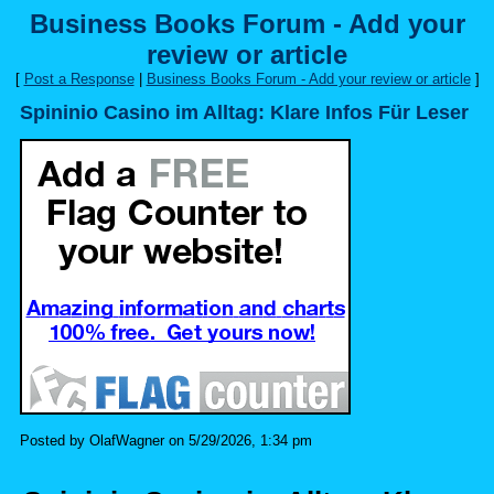
Business Books Forum - Add your
review or article
[
Post a Response
|
Business Books Forum - Add your review or article
]
Spininio Casino im Alltag: Klare Infos Für Leser
Posted by OlafWagner on 5/29/2026, 1:34 pm