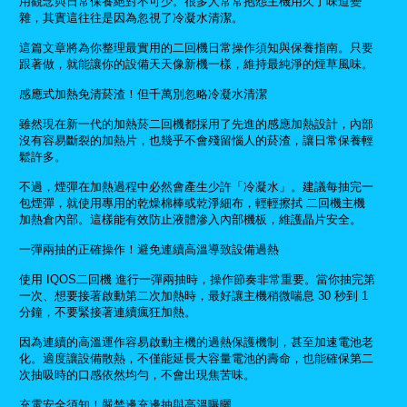
用觀念與日常保養絕對不可少。很多人常常抱怨主機用久了味道變
雜，其實這往往是因為忽視了冷凝水清潔。
這篇文章將為你整理最實用的二回機日常操作須知與保養指南。只要
跟著做，就能讓你的設備天天像新機一樣，維持最純淨的煙草風味。
感應式加熱免清菸渣！但千萬別忽略冷凝水清潔
雖然現在新一代的加熱菸二回機都採用了先進的感應加熱設計，內部
沒有容易斷裂的加熱片，也幾乎不會殘留惱人的菸渣，讓日常保養輕
鬆許多。
不過，煙彈在加熱過程中必然會產生少許「冷凝水」。建議每抽完一
包煙彈，就使用專用的乾燥棉棒或乾淨細布，輕輕擦拭 二回機主機
加熱倉內部。這樣能有效防止液體滲入內部機板，維護晶片安全。
一彈兩抽的正確操作！避免連續高溫導致設備過熱
使用 IQOS二回機 進行一彈兩抽時，操作節奏非常重要。當你抽完第
一次、想要接著啟動第二次加熱時，最好讓主機稍微喘息 30 秒到 1
分鐘，不要緊接著連續瘋狂加熱。
因為連續的高溫運作容易啟動主機的過熱保護機制，甚至加速電池老
化。適度讓設備散熱，不僅能延長大容量電池的壽命，也能確保第二
次抽吸時的口感依然均勻，不會出現焦苦味。
充電安全須知！嚴禁邊充邊抽與高溫曝曬