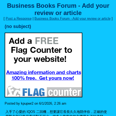
Business Books Forum - Add your
review or article
[
Post a Response
|
Business Books Forum - Add your review or article
]
(no subject)
Posted by kpupwr2 on 6/1/2026, 2:26 am
入手了心愛的 IQOS 二回機，想要讓它長長久久地陪伴你，正確的使