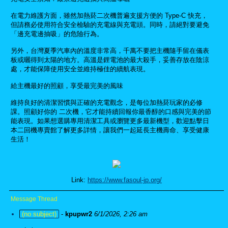
在電力維護方面，雖然加熱菸二次機普遍支援方便的 Type-C 快充，
但請務必使用符合安全檢驗的充電線與充電頭。同時，請絕對要避免
「邊充電邊抽吸」的危險行為。
另外，台灣夏季汽車內的溫度非常高，千萬不要把主機隨手留在儀表
板或曬得到太陽的地方。高溫是鋰電池的最大殺手，妥善存放在陰涼
處，才能保障使用安全並維持極佳的續航表現。
給主機最好的照顧，享受最完美的風味
維持良好的清潔習慣與正確的充電觀念，是每位加熱菸玩家的必修
課。照顧好你的 二次機，它才能持續回報你最香醇的口感與完美的節
能表現。如果想選購專用清潔工具或瀏覽更多最新機型，歡迎點擊日
本二回機專賣館了解更多詳情，讓我們一起延長主機壽命、享受健康
生活！
Link:
https://www.fasoul-jp.org/
Message Thread
(no subject)
-
kpupwr2
6/1/2026, 2:26 am