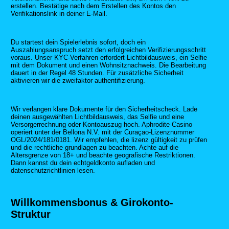
erstellen. Bestätige nach dem Erstellen des Kontos den
Verifikationslink in deiner E-Mail.
Du startest dein Spielerlebnis sofort, doch ein
Auszahlungsanspruch setzt den erfolgreichen Verifizierungsschritt
voraus. Unser KYC-Verfahren erfordert Lichtbildausweis, ein Selfie
mit dem Dokument und einen Wohnsitznachweis. Die Bearbeitung
dauert in der Regel 48 Stunden. Für zusätzliche Sicherheit
aktivieren wir die zweifaktor authentifizierung.
Wir verlangen klare Dokumente für den Sicherheitscheck. Lade
deinen ausgewählten Lichtbildausweis, das Selfie und eine
Versorgerrechnung oder Kontoauszug hoch. Aphrodite Casino
operiert unter der Bellona N.V. mit der Curaçao-Lizenznummer
OGL/2024/181/0181. Wir empfehlen, die lizenz gültigkeit zu prüfen
und die rechtliche grundlagen zu beachten. Achte auf die
Altersgrenze von 18+ und beachte geografische Restriktionen.
Dann kannst du dein echtgeldkonto aufladen und
datenschutzrichtlinien lesen.
Willkommensbonus & Girokonto-
Struktur