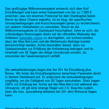
Das großzügige Willkommenspaket erstreckt sich über fünf
Einzahlungen und kann einen Gesamtwert von bis zu 7.000 €
erreichen, was ein enormes Potenzial für dein Startkapital bietet.
Bevor du diese Chance ergreifst, ist es klug, die spezifischen
Umsatzbedingungen und Ausschlussregeln genau zu recherchieren,
um spätere Unklarheiten zu vermeiden. Bevor du die
Willkommenspakete im Dashboard freischaltest, lohnt es sich, die
vollständigen Bonusregeln direkt auf der offiziellen Webseite des
Anbieters
aphrodite casino
zu durchgehen, um sicherzustellen,
dass der Max-Bet-Limit und die Wetteinsatz-Beiträge korrekt
berücksichtigt werden. Achte besonders darauf, dass nur
Spielautomaten zur Erfüllung der Anforderung beitragen und du
innerhalb von 30 Tagen die nötige Umsatzrate erzielst, da
ansonsten der Gewinnanspruch verfällt.
Die wettanforderungen liegen klar bei 25× für Einzahlung plus
Bonus. Wir listen die Einzahlungsbonus berechnen Parameter direkt
in deinem Dashboard auf. Er analysiere die bonusbedingungen
sorgfältig, um die Gültigkeit von 30 Tagen einzuhalten. Slots tragen
100% zur Erfüllung bei. Achte auf den Max-Bet-Limit während des
Umsatzes; oft gilt eine strenge Regel von 2 €. Beachte zudem,
dass die max. auszahlung teilweise bei 10× dem Bonusrat liegen
kann.
Wöchentliche Reload-Boni bieten zusätzliche Chancen. Medusa