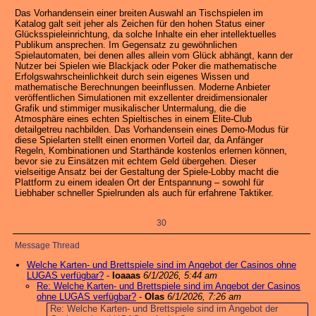
Das Vorhandensein einer breiten Auswahl an Tischspielen im
Katalog galt seit jeher als Zeichen für den hohen Status einer
Glücksspieleinrichtung, da solche Inhalte ein eher intellektuelles
Publikum ansprechen. Im Gegensatz zu gewöhnlichen
Spielautomaten, bei denen alles allein vom Glück abhängt, kann der
Nutzer bei Spielen wie Blackjack oder Poker die mathematische
Erfolgswahrscheinlichkeit durch sein eigenes Wissen und
mathematische Berechnungen beeinflussen. Moderne Anbieter
veröffentlichen Simulationen mit exzellenter dreidimensionaler
Grafik und stimmiger musikalischer Untermalung, die die
Atmosphäre eines echten Spieltisches in einem Elite-Club
detailgetreu nachbilden. Das Vorhandensein eines Demo-Modus für
diese Spielarten stellt einen enormen Vorteil dar, da Anfänger
Regeln, Kombinationen und Starthände kostenlos erlernen können,
bevor sie zu Einsätzen mit echtem Geld übergehen. Dieser
vielseitige Ansatz bei der Gestaltung der Spiele-Lobby macht die
Plattform zu einem idealen Ort der Entspannung – sowohl für
Liebhaber schneller Spielrunden als auch für erfahrene Taktiker.
30
Message Thread
Welche Karten- und Brettspiele sind im Angebot der Casinos ohne
LUGAS verfügbar?
-
Ioaaas
6/1/2026, 5:44 am
Re: Welche Karten- und Brettspiele sind im Angebot der Casinos
ohne LUGAS verfügbar?
-
Olas
6/1/2026, 7:26 am
Re: Welche Karten- und Brettspiele sind im Angebot der