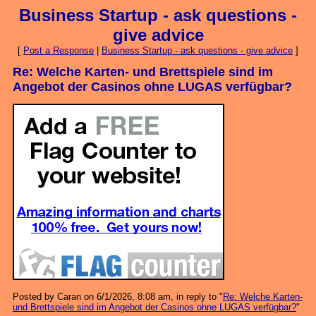
Business Startup - ask questions -
give advice
[
Post a Response
|
Business Startup - ask questions - give advice
]
Re: Welche Karten- und Brettspiele sind im
Angebot der Casinos ohne LUGAS verfügbar?
Posted by Caran on 6/1/2026, 8:08 am, in reply to "
Re: Welche Karten-
und Brettspiele sind im Angebot der Casinos ohne LUGAS verfügbar?
"