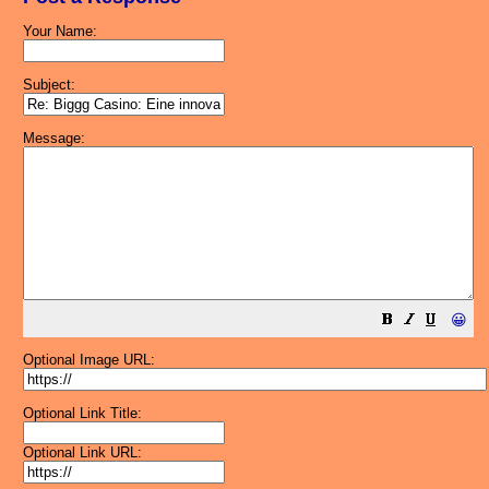
Your Name:
Subject:
Message:
😀
Optional Image URL:
Optional Link Title:
Optional Link URL: