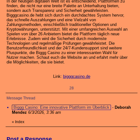
In der heutigen digitalen Welt ist es entscheidend, Plattformen zu
finden, die nicht nur eine breite Palette an Unterhaltung bieten,
sondern auch Transparenz und Sicherheit gewährleisten.
Bigggcasino.de hebt sich durch ein durchdachtes System hervor,
das schnelle Auszahlungen und eine Vielzahl von
Zahlungsmethoden, einschließlich traditioneller Optionen und
Kryptowährungen, unterstützt. Mit einer umfangreichen Auswahl an
Spielen von über 26 Anbietern bietet die Plattform täglich neue
Erlebnisse. Zudem wird die Sicherheit durch modernste
Technologien und regelmäßige Prüfungen gewährleistet. Die
Benutzerfreundlichkeit und der 24/7-Kundensupport sind weitere
Pluspunkte, die Biggg Casino zu einer interessanten Wahl für
Nutzer machen. Schaut euch die Website an und erfahrt mehr über
die Möglichkeiten, die sie bietet.
Link:
bigggcasino.de
28
Message Thread
Biggg Casino: Eine innovative Plattform im Überblick
-
Deborah
Mendez
6/3/2026, 3:36 am
«
Index
Post a Response