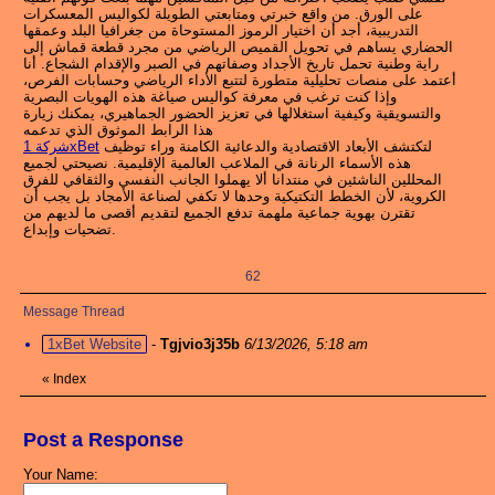
على الورق. من واقع خبرتي ومتابعتي الطويلة لكواليس المعسكرات
التدريبية، أجد أن اختيار الرموز المستوحاة من جغرافيا البلد وعمقها
الحضاري يساهم في تحويل القميص الرياضي من مجرد قطعة قماش إلى
راية وطنية تحمل تاريخ الأجداد وصفاتهم في الصبر والإقدام الشجاع. أنا
أعتمد على منصات تحليلية متطورة لتتبع الأداء الرياضي وحسابات الفرص،
وإذا كنت ترغب في معرفة كواليس صياغة هذه الهويات البصرية
والتسويقية وكيفية استغلالها في تعزيز الحضور الجماهيري، يمكنك زيارة
هذا الرابط الموثوق الذي تدعمه
لتكتشف الأبعاد الاقتصادية والدعائية الكامنة وراء توظيف
شركة 1xBet
هذه الأسماء الرنانة في الملاعب العالمية الإقليمية. نصيحتي لجميع
المحللين الناشئين في منتدانا ألا يهملوا الجانب النفسي والثقافي للفرق
الكروية، لأن الخطط التكتيكية وحدها لا تكفي لصناعة الأمجاد بل يجب أن
تقترن بهوية جماعية ملهمة تدفع الجميع لتقديم أقصى ما لديهم من
تضحيات وإبداع.
62
Message Thread
1xBet Website
-
Tgjvio3j35b
6/13/2026, 5:18 am
«
Index
Post a Response
Your Name: